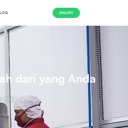
LOG
INQUIRY
ah dari yang Anda
produk siap jual.