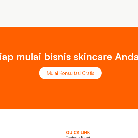
iap mulai bisnis skincare And
Mulai Konsultasi Gratis
QUICK LINK
Tentang Kami