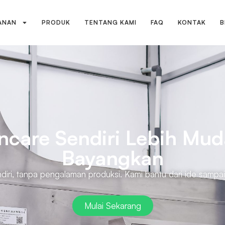
ANAN
PRODUK
TENTANG KAMI
FAQ
KONTAK
B
ncare Sendiri Lebih Mud
Bayangkan
diri, tanpa pengalaman produksi. Kami bantu dari ide sampai 
Mulai Sekarang