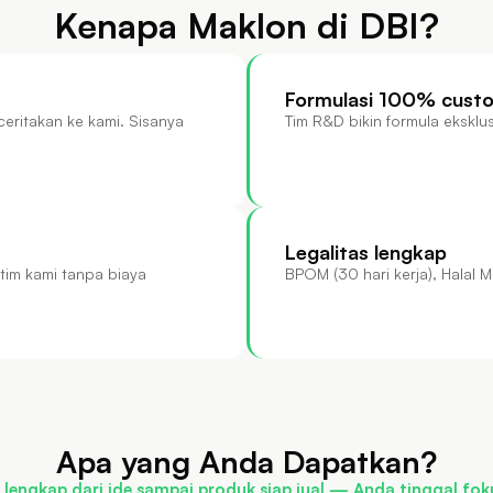
Kenapa Maklon di DBI?
Formulasi 100% cust
eritakan ke kami. Sisanya
Tim R&D bikin formula eksklus
Legalitas lengkap
tim kami tanpa biaya
BPOM (30 hari kerja), Halal 
Apa yang Anda Dapatkan?
lengkap dari ide sampai produk siap jual — Anda tinggal fok