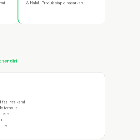
pai
& Halal. Produk siap dipasarkan
 sendiri
 fasilitas kami
e formula
 urus
au
ulan