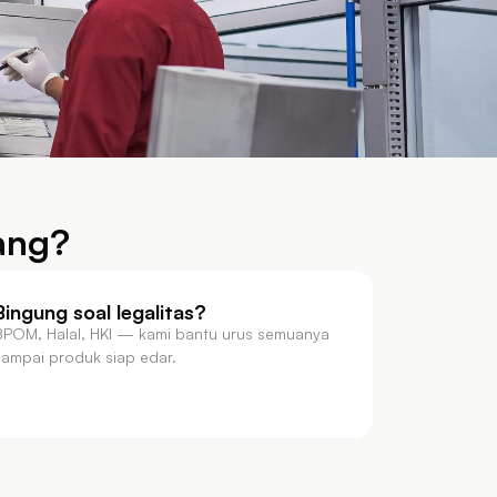
ang?
Bingung soal legalitas?
BPOM, Halal, HKI — kami bantu urus semuanya
sampai produk siap edar.