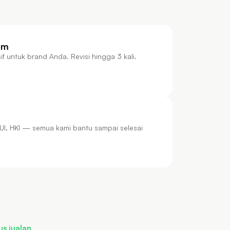
om
if untuk brand Anda. Revisi hingga 3 kali.
MUI, HKI — semua kami bantu sampai selesai
us jualan